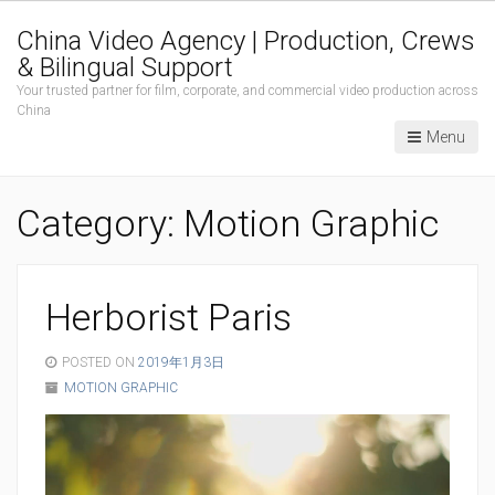
China Video Agency | Production, Crews
& Bilingual Support
Your trusted partner for film, corporate, and commercial video production across
China
Menu
Category:
Motion Graphic
Herborist Paris
POSTED ON
2019年1月3日
MOTION GRAPHIC